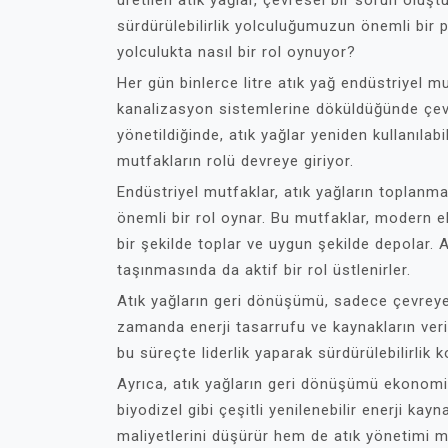
üretilen atık yağlar, çevresel bir sorun oluştu
sürdürülebilirlik yolculuğumuzun önemli bir p
yolculukta nasıl bir rol oynuyor?
Her gün binlerce litre atık yağ endüstriyel mu
kanalizasyon sistemlerine döküldüğünde çevre
yönetildiğinde, atık yağlar yeniden kullanılabi
mutfakların rolü devreye giriyor.
Endüstriyel mutfaklar, atık yağların toplanm
önemli bir rol oynar. Bu mutfaklar, modern e
bir şekilde toplar ve uygun şekilde depolar. 
taşınmasında da aktif bir rol üstlenirler.
Atık yağların geri dönüşümü, sadece çevreye
zamanda enerji tasarrufu ve kaynakların verim
bu süreçte liderlik yaparak sürdürülebilirlik 
Ayrıca, atık yağların geri dönüşümü ekonomik 
biyodizel gibi çeşitli yenilenebilir enerji kayn
maliyetlerini düşürür hem de atık yönetimi mal