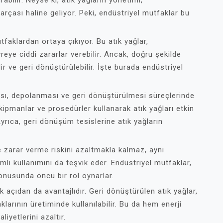
rabilir. Neyse ki, atık yağların yönetimi,
arçası haline geliyor. Peki, endüstriyel mutfaklar bu
tfaklardan ortaya çıkıyor. Bu atık yağlar,
ye ciddi zararlar verebilir. Ancak, doğru şekilde
lir ve geri dönüştürülebilir. İşte burada endüstriyel
ası, depolanması ve geri dönüştürülmesi süreçlerinde
kipmanlar ve prosedürler kullanarak atık yağları etkin
Ayrıca, geri dönüşüm tesislerine atık yağların
 zarar verme riskini azaltmakla kalmaz, aynı
li kullanımını da teşvik eder. Endüstriyel mutfaklar,
konusunda öncü bir rol oynarlar.
açıdan da avantajlıdır. Geri dönüştürülen atık yağlar,
aklarının üretiminde kullanılabilir. Bu da hem enerji
iyetlerini azaltır.