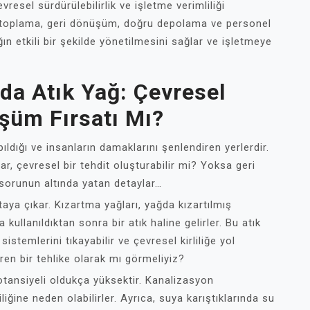
resel sürdürülebilirlik ve işletme verimliliği
i toplama, geri dönüşüm, doğru depolama ve personel
ğın etkili bir şekilde yönetilmesini sağlar ve işletmeye
da Atık Yağ: Çevresel
üşüm Fırsatı Mı?
ıldığı ve insanların damaklarını şenlendiren yerlerdir.
r, çevresel bir tehdit oluşturabilir mi? Yoksa geri
 sorunun altında yatan detaylar…
taya çıkar. Kızartma yağları, yağda kızartılmış
 kullanıldıktan sonra bir atık haline gelirler. Bu atık
stemlerini tıkayabilir ve çevresel kirliliğe yol
eren bir tehlike olarak mı görmeliyiz?
otansiyeli oldukça yüksektir. Kanalizasyon
iliğine neden olabilirler. Ayrıca, suya karıştıklarında su