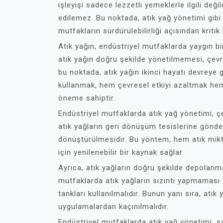
işleyişi sadece lezzetli yemeklerle ilgili değ
edilemez. Bu noktada, atık yağ yönetimi gibi
mutfakların sürdürülebilirliği açısından kritik
Atık yağın, endüstriyel mutfaklarda yaygın b
atık yağın doğru şekilde yönetilmemesi, çevres
bu noktada, atık yağın ikinci hayatı devreye 
kullanmak, hem çevresel etkiyi azaltmak he
öneme sahiptir.
Endüstriyel mutfaklarda atık yağ yönetimi, çeş
atık yağların geri dönüşüm tesislerine gönderi
dönüştürülmesidir. Bu yöntem, hem atık mikta
için yenilenebilir bir kaynak sağlar.
Ayrıca, atık yağların doğru şekilde depolanm
mutfaklarda atık yağların sızıntı yapmamas
tankları kullanılmalıdır. Bunun yanı sıra, atı
uygulamalardan kaçınılmalıdır.
Endüstriyel mutfaklarda atık yağ yönetimi, s