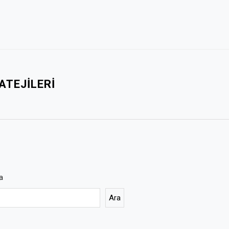
ATEJILERI
a
Ara