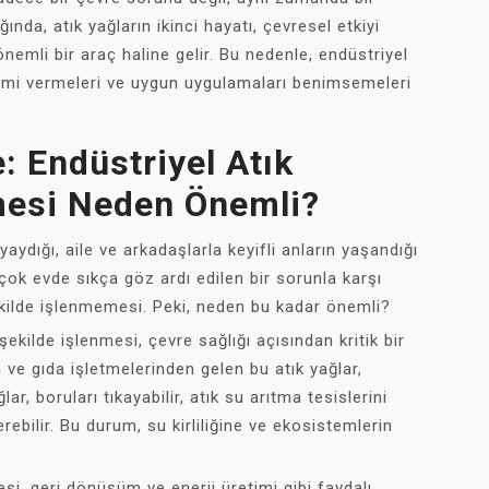
ında, atık yağların ikinci hayatı, çevresel etkiyi
mli bir araç haline gelir. Bu nedenle, endüstriyel
emi vermeleri ve uygun uygulamaları benimsemeleri
: Endüstriyel Atık
mesi Neden Önemli?
yaydığı, aile ve arkadaşlarla keyifli anların yaşandığı
rçok evde sıkça göz ardı edilen bir sorunla karşı
şekilde işlenmemesi. Peki, neden bu kadar önemli?
şekilde işlenmesi, çevre sağlığı açısından kritik bir
 ve gıda işletmelerinden gelen bu atık yağlar,
ar, boruları tıkayabilir, atık su arıtma tesislerini
erebilir. Bu durum, su kirliliğine ve ekosistemlerin
si, geri dönüşüm ve enerji üretimi gibi faydalı