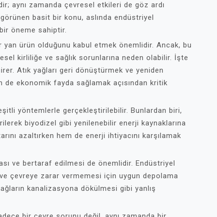
ildir; aynı zamanda çevresel etkileri de göz ardı
 görünen basit bir konu, aslında endüstriyel
 bir öneme sahiptir.
ir yan ürün olduğunu kabul etmek önemlidir. Ancak, bu
el kirliliğe ve sağlık sorunlarına neden olabilir. İşte
girer. Atık yağları geri dönüştürmek ve yeniden
m de ekonomik fayda sağlamak açısından kritik
itli yöntemlerle gerçekleştirilebilir. Bunlardan biri,
lerek biyodizel gibi yenilenebilir enerji kaynaklarına
rını azaltırken hem de enerji ihtiyacını karşılamak
ası ve bertaraf edilmesi de önemlidir. Endüstriyel
ı ve çevreye zarar vermemesi için uygun depolama
k yağların kanalizasyona dökülmesi gibi yanlış
adece bir çevre sorunu değil, aynı zamanda bir