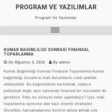
Skip
PROGRAM VE YAZILIMLAR
to
content
Program Ve Yazılımlar
Close
Menu
KUMAR BAGIMLILIGI SONRASI FINANSAL
TOPARLANMA
On
Ağustos 5, 2026
By
admin
Kumar Bağımlılığı Sonrası Finansal Toparlanma Kumar
bağımlılığı, bireylerin mali durumlarını ciddi şekilde
etkileyebilir. Bu bağımlılıktan kurtulmak, sadece
psikolojik değil, aynı zamanda finansal bir mücadele de
gerektirir. Peki, bu süreçte neler yapmalıyız? İşte, mali
toparlanma sürecine dair bazı önemli stratejiler.
Öncelikle, harcamalarınızı kontrol altına almak çok