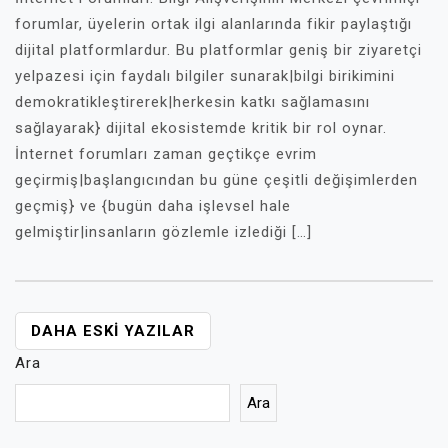
forumlar, üyelerin ortak ilgi alanlarında fikir paylaştığı
dijital platformlardur. Bu platformlar geniş bir ziyaretçi
yelpazesi için faydalı bilgiler sunarak|bilgi birikimini
demokratikleştirerek|herkesin katkı sağlamasını
sağlayarak} dijital ekosistemde kritik bir rol oynar.
İnternet forumları zaman geçtikçe evrim
geçirmiş|başlangıcından bu güne çeşitli değişimlerden
geçmiş} ve {bugün daha işlevsel hale
gelmiştir|insanların gözlemle izlediği […]
YAZI
DAHA ESKI YAZILAR
GEZINMESI
Ara
Ara