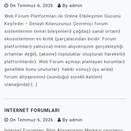
On
Temmuz 6, 2026
By
admin
Web Forum Platformları ile Online Etkileşimin Gücünü
Keşfedin – Detaylı Kılavuzunuz Çevrimiçi forum
sistemlerinin temel bileşenleri} çağdaş} sanal ortam}
ekosisteminin en kritik {parçalarından biridir. Forum
platformları} yalnızca} metin alışverişinin gerçekleştiği
ortamlar değil}, {aksine} topluluklar oluşturan hareketli}
platformlardır}. Web Forum açmayı planlayan kurumlar}
genellikle bunu unuturlar}: hakiki sonuç} {şu anda}
forum altyapısının} {sunduğu} sürekli katılım}
olanağında} […]
INTERNET FORUMLARI
On
Temmuz 6, 2026
By
admin
İnternet Forumları: Bilgi Alışverişinin Merkezi çevrimiçi