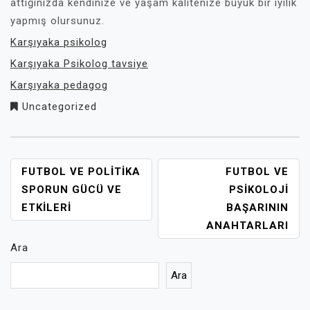
attığınızda kendinize ve yaşam kalitenize büyük bir iyilik
yapmış olursunuz.
Karşıyaka psikolog
Karşıyaka Psikolog tavsiye
Karşıyaka pedagog
Uncategorized
YAZI
FUTBOL VE POLITIKA
FUTBOL VE
GEZINMESI
SPORUN GÜCÜ VE
PSIKOLOJI
ETKILERI
BAŞARININ
ANAHTARLARI
Ara
Ara