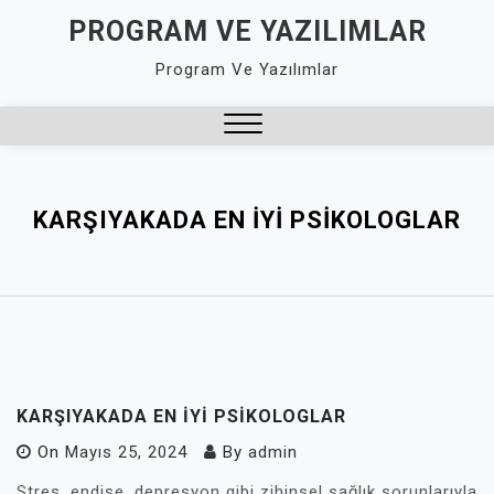
Skip
PROGRAM VE YAZILIMLAR
to
Program Ve Yazılımlar
content
Close
Menu
KARŞIYAKADA EN İYI PSIKOLOGLAR
KARŞIYAKADA EN İYI PSIKOLOGLAR
On
Mayıs 25, 2024
By
admin
Stres, endişe, depresyon gibi zihinsel sağlık sorunlarıyla