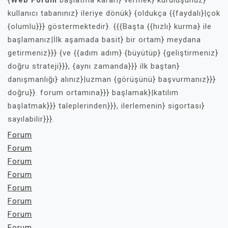
{
Web Forum
başlatma kararı} vermek} kuruluşunuz}
kullanıcı tabanınız} ileriye dönük} {oldukça {{faydalı}|çok
{olumlu}}} göstermektedir}. {{{Başta {{hızlı} kurma} ile
başlamanız|İlk aşamada basit} bir ortam} meydana
getirmeniz}}} {ve {{adım adım} {büyütüp} {geliştirmeniz}
doğru strateji}}}, {aynı zamanda}}} ilk baştan}
danışmanlığı} alınız}|uzman {görüşünü} başvurmanız}}}
doğru}}. forum ortamına}}} başlamak}|katılım
başlatmak}}} taleplerinden}}}, ilerlemenin} sigortası}
sayılabilir}}}.
Forum
Forum
Forum
Forum
Forum
Forum
Forum
Forum