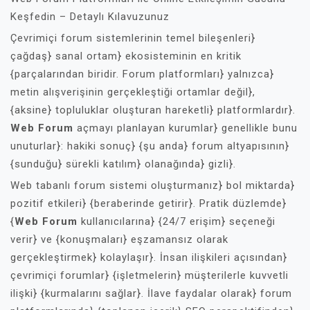
Keşfedin – Detaylı Kılavuzunuz
Çevrimiçi forum sistemlerinin temel bileşenleri}
çağdaş} sanal ortam} ekosisteminin en kritik
{parçalarından biridir. Forum platformları} yalnızca}
metin alışverişinin gerçekleştiği ortamlar değil},
{aksine} topluluklar oluşturan hareketli} platformlardır}.
Web Forum
açmayı planlayan kurumlar} genellikle bunu
unuturlar}: hakiki sonuç} {şu anda} forum altyapısının}
{sunduğu} sürekli katılım} olanağında} gizli}.
Web tabanlı forum sistemi oluşturmanız} bol miktarda}
pozitif etkileri} {beraberinde getirir}. Pratik düzlemde}
{
Web Forum
kullanıcılarına} {24/7 erişim} seçeneği
verir} ve {konuşmaları} eşzamansız olarak
gerçekleştirmek} kolaylaşır}. İnsan ilişkileri açısından}
çevrimiçi forumlar} {işletmelerin} müşterilerle kuvvetli
ilişki} {kurmalarını sağlar}. İlave faydalar olarak} forum