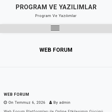
Skip
PROGRAM VE YAZILIMLAR
to
Program Ve Yazılımlar
content
Close
Menu
WEB FORUM
WEB FORUM
On
Temmuz 6, 2026
By
admin
Web Forum Platformları ile Online Etkileşimin Gücünü