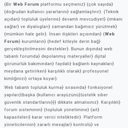
{Bir
Web Forum
platformu seçmeniz} {çok sayıda}
{doğrudan kullanıcı yararlarını} sağlamlaştırır}. {Teknik
açıdan} topluluk üyelerine} devamlı mevcudiyet} {imkanı
sağlar} ve diyalogları} zamandan bağımsız yürütmek}
{mümkün hale gelir}. İnsan ilişkileri açısından} {
Web
Forum
} kurumların} {hedef kitleyle derin bağ}
gerçekleştirilmesini destekler}. Bunun dışında} web
tabanlı forumda} depolanmış materyaller} dijital
görünürlük bakımından} faydalı} bağlantı kaynakları}
meydana getirirken} karşılıklı olarak} profesyonel
kimliğinizi} ortaya koyar}.
Web tabanlı topluluk kurma} sırasında} fonksiyonel
yapıları}|başka {kullanıcı arayüzünü}|üstelik siber
güvenlik standartlarını}}} dikkate almalısınız}. Karşılıklı}
forum sisteminin} {topluluk yönetimine} {ait}
kapasiteleri} karar verici niteliktedir}. Platform
yöneticilerinin} zararlı mesajlar} kontrolü} ve