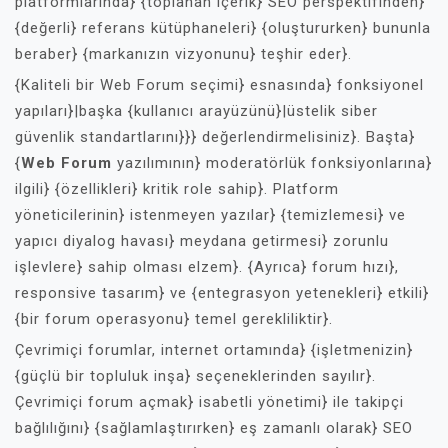
platformlarında} {toplanan içerik} SEO perspektifinden}
{değerli} referans kütüphaneleri} {oluştururken} bununla
beraber} {markanızın vizyonunu} teşhir eder}.
{Kaliteli bir Web Forum seçimi} esnasında} fonksiyonel
yapıları}|başka {kullanıcı arayüzünü}|üstelik siber
güvenlik standartlarını}}} değerlendirmelisiniz}. Başta}
{
Web Forum
yazılımının} moderatörlük fonksiyonlarına}
ilgili} {özellikleri} kritik role sahip}. Platform
yöneticilerinin} istenmeyen yazılar} {temizlemesi} ve
yapıcı diyalog havası} meydana getirmesi} zorunlu
işlevlere} sahip olması elzem}. {Ayrıca} forum hızı},
responsive tasarım} ve {entegrasyon yetenekleri} etkili}
{bir forum operasyonu} temel gerekliliktir}.
Çevrimiçi forumlar, internet ortamında} {işletmenizin}
{güçlü bir topluluk inşa} seçeneklerinden sayılır}.
Çevrimiçi forum açmak} isabetli yönetimi} ile takipçi
bağlılığını} {sağlamlaştırırken} eş zamanlı olarak} SEO