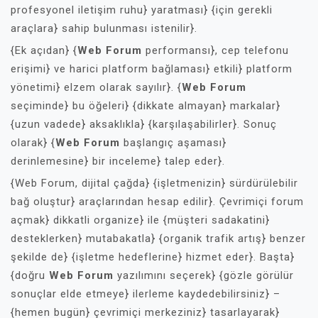
profesyonel iletişim ruhu} yaratması} {için gerekli
araçlara} sahip bulunması istenilir}.
{Ek açıdan} {
Web Forum
performansı}, cep telefonu
erişimi} ve harici platform bağlaması} etkili} platform
yönetimi} elzem olarak sayılır}. {
Web Forum
seçiminde} bu öğeleri} {dikkate almayan} markalar}
{uzun vadede} aksaklıkla} {karşılaşabilirler}. Sonuç
olarak} {
Web Forum
başlangıç aşaması}
derinlemesine} bir inceleme} talep eder}.
{Web Forum, dijital çağda} {işletmenizin} sürdürülebilir
bağ oluştur} araçlarından hesap edilir}. Çevrimiçi forum
açmak} dikkatli organize} ile {müşteri sadakatini}
desteklerken} mutabakatla} {organik trafik artış} benzer
şekilde de} {işletme hedeflerine} hizmet eder}. Başta}
{doğru
Web Forum
yazılımını seçerek} {gözle görülür
sonuçlar elde etmeye} ilerleme kaydedebilirsiniz} –
{hemen bugün} çevrimiçi merkeziniz} tasarlayarak}