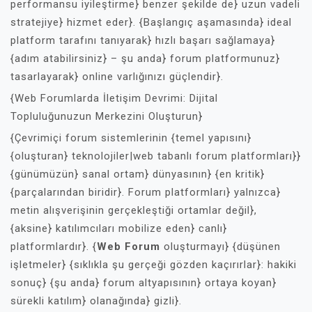
performansu iyileştirme} benzer şekilde de} uzun vadeli
stratejiye} hizmet eder}. {Başlangıç aşamasında} ideal
platform tarafını tanıyarak} hızlı başarı sağlamaya}
{adım atabilirsiniz} – şu anda} forum platformunuz}
tasarlayarak} online varlığınızı güçlendir}.
{Web Forumlarda İletişim Devrimi: Dijital
Topluluğunuzun Merkezini Oluşturun}
{Çevrimiçi forum sistemlerinin {temel yapısını}
{oluşturan} teknolojiler|web tabanlı forum platformları}}
{günümüzün} sanal ortam} dünyasının} {en kritik}
{parçalarından biridir}. Forum platformları} yalnızca}
metin alışverişinin gerçekleştiği ortamlar değil},
{aksine} katılımcıları mobilize eden} canlı}
platformlardır}. {
Web Forum
oluşturmayı} {düşünen
işletmeler} {sıklıkla şu gerçeği gözden kaçırırlar}: hakiki
sonuç} {şu anda} forum altyapısının} ortaya koyan}
sürekli katılım} olanağında} gizli}.