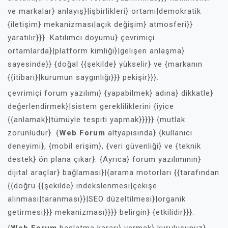
ve markalar} anlayış}|işbirlikleri} ortamı|demokratik
{iletişim} mekanizması|açık değişim} atmosferi}}
yaratılır}}}. Katılımcı doyumu} çevrimiçi
ortamlarda}|platform kimliği}|gelişen anlaşma}
sayesinde}} {doğal {{şekilde} yükselir} ve {markanın
{{itibarı}|kurumun saygınlığı}}} pekişir}}}.
çevrimiçi forum yazılımı} {yapabilmek} adına} dikkatle}
değerlendirmek}|sistem gerekliliklerini {iyice
{{anlamak}|tümüyle tespiti yapmak}}}}} {mutlak
zorunludur}. {
Web Forum
altyapısında} {kullanıcı
deneyimi}, {mobil erişim}, {veri güvenliği} ve {teknik
destek} ön plana çıkar}. {Ayrıca} forum yazılımının}
dijital araçlar} bağlaması}|{arama motorları {{tarafından
{{doğru {{şekilde} indekslenmesi|çekişe
alınması|taranması}}|SEO düzeltilmesi}|organik
getirmesi}}} mekanizması}}}} belirgin} {etkilidir}}}.