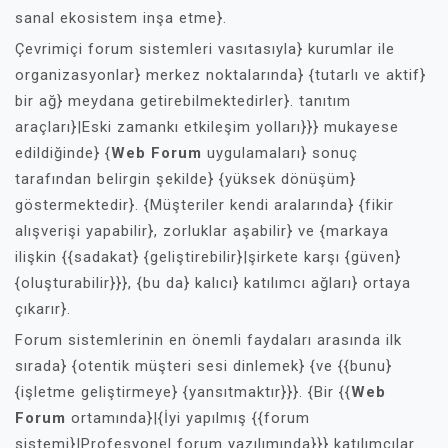
sanal ekosistem inşa etme}.
Çevrimiçi forum sistemleri vasıtasıyla} kurumlar ile
organizasyonlar} merkez noktalarında} {tutarlı ve aktif}
bir ağ} meydana getirebilmektedirler}. tanıtım
araçları}|Eski zamankı etkileşim yolları}}} mukayese
edildiğinde} {
Web Forum
uygulamaları} sonuç
tarafından belirgin şekilde} {yüksek dönüşüm}
göstermektedir}. {Müşteriler kendi aralarında} {fikir
alışverişi yapabilir}, zorluklar aşabilir} ve {markaya
ilişkin {{sadakat} {geliştirebilir}|şirkete karşı {güven}
{oluşturabilir}}}, {bu da} kalıcı} katılımcı ağları} ortaya
çıkarır}.
Forum sistemlerinin en önemli faydaları arasında ilk
sırada} {otentik müşteri sesi dinlemek} {ve {{bunu}
{işletme geliştirmeye} {yansıtmaktır}}}. {Bir {{
Web
Forum
ortamında}|{İyi yapılmış {{forum
sistemi}|Profesyonel forum yazılımında}}} katılımcılar