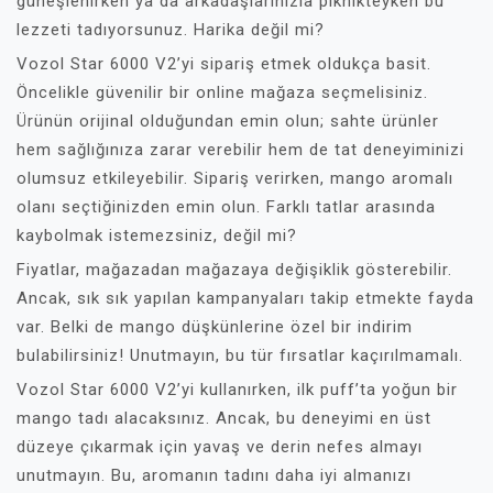
güneşlenirken ya da arkadaşlarınızla piknikteyken bu
lezzeti tadıyorsunuz. Harika değil mi?
Vozol Star 6000 V2’yi sipariş etmek oldukça basit.
Öncelikle güvenilir bir online mağaza seçmelisiniz.
Ürünün orijinal olduğundan emin olun; sahte ürünler
hem sağlığınıza zarar verebilir hem de tat deneyiminizi
olumsuz etkileyebilir. Sipariş verirken, mango aromalı
olanı seçtiğinizden emin olun. Farklı tatlar arasında
kaybolmak istemezsiniz, değil mi?
Fiyatlar, mağazadan mağazaya değişiklik gösterebilir.
Ancak, sık sık yapılan kampanyaları takip etmekte fayda
var. Belki de mango düşkünlerine özel bir indirim
bulabilirsiniz! Unutmayın, bu tür fırsatlar kaçırılmamalı.
Vozol Star 6000 V2’yi kullanırken, ilk puff’ta yoğun bir
mango tadı alacaksınız. Ancak, bu deneyimi en üst
düzeye çıkarmak için yavaş ve derin nefes almayı
unutmayın. Bu, aromanın tadını daha iyi almanızı