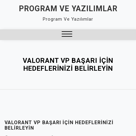
Skip
PROGRAM VE YAZILIMLAR
to
Program Ve Yazılımlar
content
Close
Menu
VALORANT VP BAŞARI İÇIN
HEDEFLERINIZI BELIRLEYIN
VALORANT VP BAŞARI İÇIN HEDEFLERINIZI
BELIRLEYIN