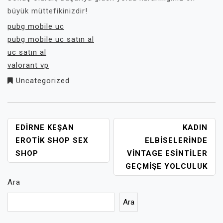
büyük müttefikinizdir!
pubg mobile uc
pubg mobile uc satın al
uc satın al
valorant vp
Uncategorized
YAZI
EDIRNE KEŞAN
KADIN
GEZINMESI
EROTIK SHOP SEX
ELBISELERINDE
SHOP
VINTAGE ESINTILER
GEÇMIŞE YOLCULUK
Ara
Ara