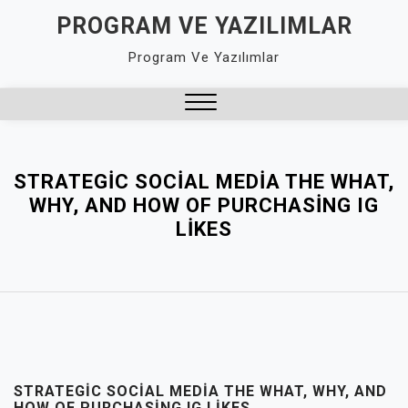
Skip
PROGRAM VE YAZILIMLAR
to
Program Ve Yazılımlar
content
Close
Menu
STRATEGIC SOCIAL MEDIA THE WHAT,
WHY, AND HOW OF PURCHASING IG
LIKES
STRATEGIC SOCIAL MEDIA THE WHAT, WHY, AND
HOW OF PURCHASING IG LIKES