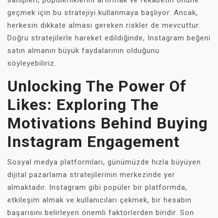
sahipleri, popülerliklerini artırmak ve rekabetin önüne
geçmek için bu stratejiyi kullanmaya başlıyor. Ancak,
herkesin dikkate alması gereken riskler de mevcuttur.
Doğru stratejilerle hareket edildiğinde, Instagram beğeni
satın almanın büyük faydalarının olduğunu
söyleyebiliriz.
Unlocking The Power Of
Likes: Exploring The
Motivations Behind Buying
Instagram Engagement
Sosyal medya platformları, günümüzde hızla büyüyen
dijital pazarlama stratejilerinin merkezinde yer
almaktadır. Instagram gibi popüler bir platformda,
etkileşim almak ve kullanıcıları çekmek, bir hesabın
başarısını belirleyen önemli faktörlerden biridir. Son