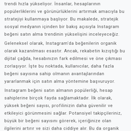
trendi hızla yükseliyor. İnsanlar, hesaplarının
popülerliklerini ve görünürlüklerini artırmak amacıyla bu
stratejiyi kullanmaya başlıyor. Bu makalede, stratejik
sosyal medyanın içinden bir bakış açısıyla Instagram
beğeni satın alma trendinin yükselişini inceleyeceğiz.
Geleneksel olarak, Instagram'da beğenilerin organik
olarak kazanılması esastır. Ancak, rekabetin kızıştığı bu
dijital çağda, hesabınızın fark edilmesi ve öne çıkması
zorlaşıyor. İşte bu noktada, kullanıcılar, daha fazla
beğeni sayısına sahip olmanın avantajlarından
yararlanmak için satın alma yöntemine başvuruyor.
Instagram beğeni satın almanın popülerliği, hesap
sahiplerine birçok fayda sağlamaktadır. İlk olarak,
yüksek beğeni sayısı, profilinizin daha güvenilir ve
etkileyici görünmesini sağlar. Potansiyel takipçileriniz,
büyük bir beğeni sayısını görerek, içeriğinize olan
ilgilerini artırır ve sizi daha ciddiye alır. Bu da organik