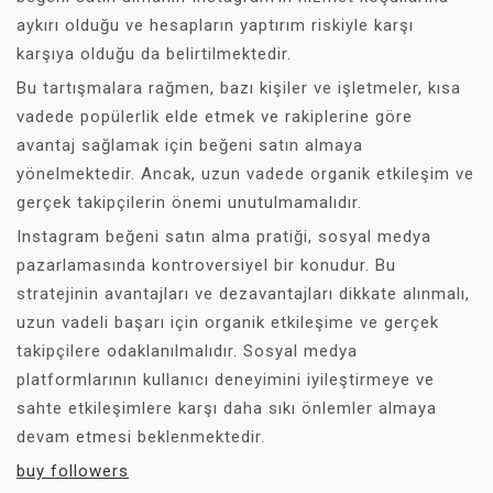
aykırı olduğu ve hesapların yaptırım riskiyle karşı
karşıya olduğu da belirtilmektedir.
Bu tartışmalara rağmen, bazı kişiler ve işletmeler, kısa
vadede popülerlik elde etmek ve rakiplerine göre
avantaj sağlamak için beğeni satın almaya
yönelmektedir. Ancak, uzun vadede organik etkileşim ve
gerçek takipçilerin önemi unutulmamalıdır.
Instagram beğeni satın alma pratiği, sosyal medya
pazarlamasında kontroversiyel bir konudur. Bu
stratejinin avantajları ve dezavantajları dikkate alınmalı,
uzun vadeli başarı için organik etkileşime ve gerçek
takipçilere odaklanılmalıdır. Sosyal medya
platformlarının kullanıcı deneyimini iyileştirmeye ve
sahte etkileşimlere karşı daha sıkı önlemler almaya
devam etmesi beklenmektedir.
buy followers