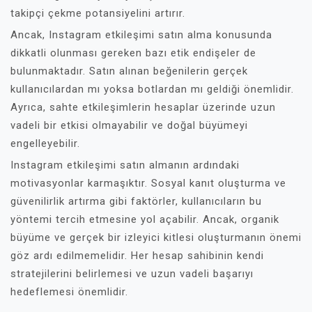
takipçi çekme potansiyelini artırır.
Ancak, Instagram etkileşimi satın alma konusunda
dikkatli olunması gereken bazı etik endişeler de
bulunmaktadır. Satın alınan beğenilerin gerçek
kullanıcılardan mı yoksa botlardan mı geldiği önemlidir.
Ayrıca, sahte etkileşimlerin hesaplar üzerinde uzun
vadeli bir etkisi olmayabilir ve doğal büyümeyi
engelleyebilir.
Instagram etkileşimi satın almanın ardındaki
motivasyonlar karmaşıktır. Sosyal kanıt oluşturma ve
güvenilirlik artırma gibi faktörler, kullanıcıların bu
yöntemi tercih etmesine yol açabilir. Ancak, organik
büyüme ve gerçek bir izleyici kitlesi oluşturmanın önemi
göz ardı edilmemelidir. Her hesap sahibinin kendi
stratejilerini belirlemesi ve uzun vadeli başarıyı
hedeflemesi önemlidir.