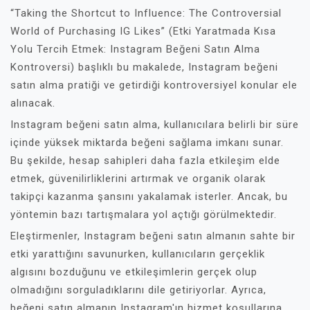
“Taking the Shortcut to Influence: The Controversial
World of Purchasing IG Likes” (Etki Yaratmada Kısa
Yolu Tercih Etmek: Instagram Beğeni Satın Alma
Kontroversi) başlıklı bu makalede, Instagram beğeni
satın alma pratiği ve getirdiği kontroversiyel konular ele
alınacak.
Instagram beğeni satın alma, kullanıcılara belirli bir süre
içinde yüksek miktarda beğeni sağlama imkanı sunar.
Bu şekilde, hesap sahipleri daha fazla etkileşim elde
etmek, güvenilirliklerini artırmak ve organik olarak
takipçi kazanma şansını yakalamak isterler. Ancak, bu
yöntemin bazı tartışmalara yol açtığı görülmektedir.
Eleştirmenler, Instagram beğeni satın almanın sahte bir
etki yarattığını savunurken, kullanıcıların gerçeklik
algısını bozduğunu ve etkileşimlerin gerçek olup
olmadığını sorguladıklarını dile getiriyorlar. Ayrıca,
beğeni satın almanın Instagram'ın hizmet koşullarına