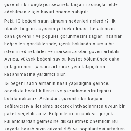
güvenilir bir sağlayıcı seçmek, başarılı sonuçlar elde
edebilmeniz için hayati öneme sahiptir.
Peki, IG beğeni satın almanın nedenleri nelerdir? İlk
olarak, beğeni sayısının yüksek olması, hesabınızın
daha güvenilir ve popüler görünmesini sağlar. İnsanlar
beğenileri gördüklerinde, içerik hakkında olumlu bir
izlenim edinebilirler ve markanıza olan güven artabilir.
Ayrıca, yüksek beğeni sayısı, keşfet bölümünde daha
çok görünme şansını artırarak yeni takipçilerin
kazanılmasına yardımcı olur.
IG beğeni satın almanın nasıl yapıldığına gelince,
öncelikle hedef kitlenizi ve pazarlama stratejinizi
belirlemelisiniz. Ardından, güvenilir bir beğeni
sağlayıcısıyla iletişime geçerek ihtiyaçlarınıza uygun bir
paket seçebilirsiniz. Beğenilerin organik ve gerçek
kullanıcılardan gelmesine dikkat etmek önemlidir. Bu
sayede hesabınızın güvenilirliği ve popülaritesi artarken,