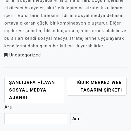
İdil'in sosyal medyada viral olma sırları, özgün içerikler,
etkileyici hikayeler, aktif etkileşim ve stratejik kullanımı
içerir. Bu sırların birleşimi, İdil'in sosyal medya dehasını
ortaya çıkaran güçlü bir kombinasyon oluşturur. Diğer
ilçeler ve şehirler, İdil'in başarısı için bir örnek alabilir ve
bu sırları kendi sosyal medya stratejilerine uygulayarak
kendilerini daha geniş bir kitleye duyurabilirler.
Uncategorized
YAZI
ŞANLIURFA HILVAN
IĞDIR MERKEZ WEB
GEZINMESI
SOSYAL MEDYA
TASARIM ŞIRKETI
AJANSI
Ara
Ara