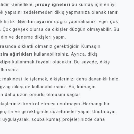
dir. Genellikle,
jersey iğneleri
bu kumaş için en iyi
ek yapısını zedelemeden dikiş yapmanıza olanak tanır.
k kritik.
Gerilim ayarını
doğru yapmalısınız. Eğer çok
ir. Çok gevşek olursa da dikişler düzgün olmayabilir. Bu
edin ve deneme dikişleri yapın.
rasında dikkatli olmanız gerektiğidir. Kumaşın
sim ağırlıkları
kullanabilirsiniz. Ayrıca, dikiş
klips
kullanmak faydalı olacaktır. Bu sayede, dikiş
lersiniz.
k
makinesi ile işlemek, dikişlerinizi daha dayanıklı hale
gzag dikişi de kullanabilirsiniz. Bu, kumaşın
zin daha uzun ömürlü olmasını sağlar.
kişlerinizi kontrol etmeyi unutmayın. Herhangi bir
 geçirin ve gerektiğinde düzeltmeler yapın. Unutmayın,
rını uygulayarak, scuba kumaş projelerinizde daha