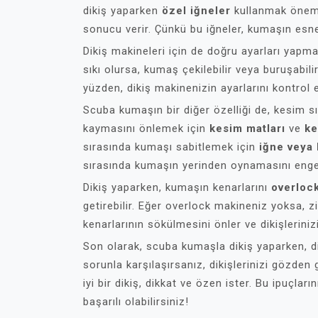
dikiş yaparken
özel iğneler
kullanmak önemli
sonucu verir. Çünkü bu iğneler, kumaşın esn
Dikiş makineleri için de doğru ayarları yapma
sıkı olursa, kumaş çekilebilir veya buruşabil
yüzden, dikiş makinenizin ayarlarını kontrol 
Scuba kumaşın bir diğer özelliği de, kesim sı
kaymasını önlemek için
kesim matları
ve
ke
sırasında kumaşı sabitlemek için
iğne veya 
sırasında kumaşın yerinden oynamasını engel
Dikiş yaparken, kumaşın kenarlarını
overloc
getirebilir. Eğer overlock makineniz yoksa, zi
kenarlarının sökülmesini önler ve dikişlerini
Son olarak, scuba kumaşla dikiş yaparken, di
sorunla karşılaşırsanız, dikişlerinizi gözden
iyi bir dikiş, dikkat ve özen ister. Bu ipuçla
başarılı olabilirsiniz!