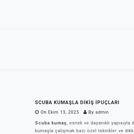
Skip
to
content
SCUBA KUMAŞLA DIKIŞ İPUÇLARI
On
Ekim 13, 2025
By
admin
Scuba kumaş
, esnek ve dayanıklı yapısıyla d
kumaşla çalışmak bazı özel teknikler ve dikka