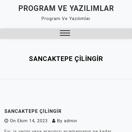
Skip
PROGRAM VE YAZILIMLAR
to
Program Ve Yazılımlar
content
Close
Menu
SANCAKTEPE ÇILINGIR
SANCAKTEPE ÇILINGIR
On
Ekim 14, 2023
By
admin
Evi, iş yerini veya aracınızı açamamanın ne kadar