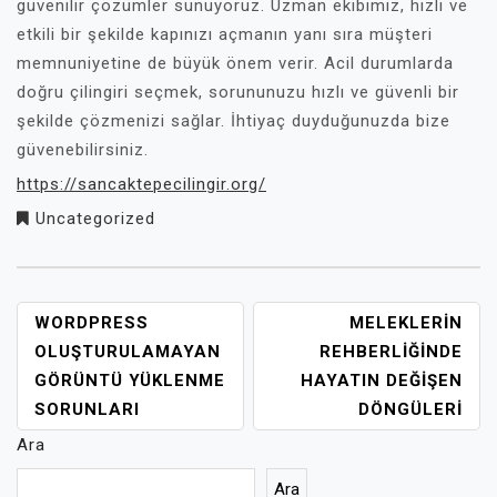
güvenilir çözümler sunuyoruz. Uzman ekibimiz, hızlı ve
etkili bir şekilde kapınızı açmanın yanı sıra müşteri
memnuniyetine de büyük önem verir. Acil durumlarda
doğru çilingiri seçmek, sorununuzu hızlı ve güvenli bir
şekilde çözmenizi sağlar. İhtiyaç duyduğunuzda bize
güvenebilirsiniz.
https://sancaktepecilingir.org/
Uncategorized
YAZI
WORDPRESS
MELEKLERIN
GEZINMESI
OLUŞTURULAMAYAN
REHBERLIĞINDE
GÖRÜNTÜ YÜKLENME
HAYATIN DEĞIŞEN
SORUNLARI
DÖNGÜLERI
Ara
Ara