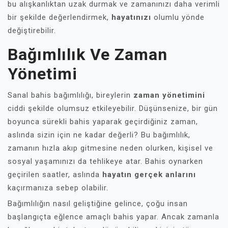
bu alışkanlıktan uzak durmak ve zamanınızı daha verimli
bir şekilde değerlendirmek,
hayatınızı
olumlu yönde
değiştirebilir.
Bağımlılık Ve Zaman
Yönetimi
Sanal bahis bağımlılığı, bireylerin
zaman yönetimini
ciddi şekilde olumsuz etkileyebilir. Düşünsenize, bir gün
boyunca sürekli bahis yaparak geçirdiğiniz zaman,
aslında sizin için ne kadar değerli? Bu bağımlılık,
zamanın hızla akıp gitmesine neden olurken, kişisel ve
sosyal yaşamınızı da tehlikeye atar. Bahis oynarken
geçirilen saatler, aslında
hayatın gerçek anlarını
kaçırmanıza sebep olabilir.
Bağımlılığın nasıl geliştiğine gelince, çoğu insan
başlangıçta eğlence amaçlı bahis yapar. Ancak zamanla