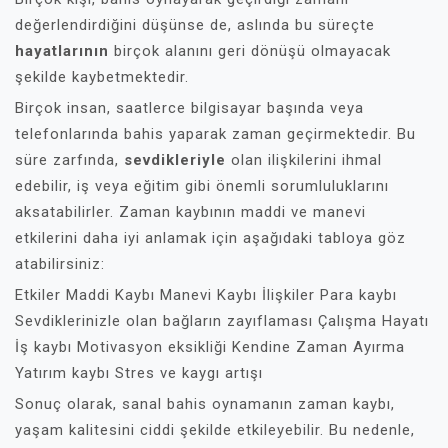
değerlendirdiğini düşünse de, aslında bu süreçte
hayatlarının
birçok alanını geri dönüşü olmayacak
şekilde kaybetmektedir.
Birçok insan, saatlerce bilgisayar başında veya
telefonlarında bahis yaparak zaman geçirmektedir. Bu
süre zarfında,
sevdikleriyle
olan ilişkilerini ihmal
edebilir, iş veya eğitim gibi önemli sorumluluklarını
aksatabilirler. Zaman kaybının maddi ve manevi
etkilerini daha iyi anlamak için aşağıdaki tabloya göz
atabilirsiniz:
Etkiler Maddi Kaybı Manevi Kaybı İlişkiler Para kaybı
Sevdiklerinizle olan bağların zayıflaması Çalışma Hayatı
İş kaybı Motivasyon eksikliği Kendine Zaman Ayırma
Yatırım kaybı Stres ve kaygı artışı
Sonuç olarak, sanal bahis oynamanın zaman kaybı,
yaşam kalitesini ciddi şekilde etkileyebilir. Bu nedenle,