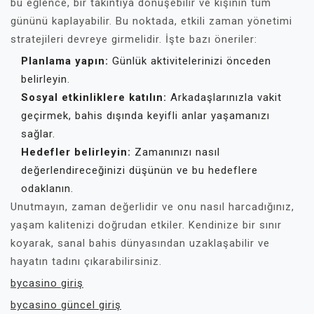
bu eğlence, bir takıntıya dönüşebilir ve kişinin tüm
gününü kaplayabilir. Bu noktada, etkili zaman yönetimi
stratejileri devreye girmelidir. İşte bazı öneriler:
Planlama yapın:
Günlük aktivitelerinizi önceden
belirleyin.
Sosyal etkinliklere katılın:
Arkadaşlarınızla vakit
geçirmek, bahis dışında keyifli anlar yaşamanızı
sağlar.
Hedefler belirleyin:
Zamanınızı nasıl
değerlendireceğinizi düşünün ve bu hedeflere
odaklanın.
Unutmayın, zaman değerlidir ve onu nasıl harcadığınız,
yaşam kalitenizi doğrudan etkiler. Kendinize bir sınır
koyarak, sanal bahis dünyasından uzaklaşabilir ve
hayatın tadını çıkarabilirsiniz.
bycasino giriş
bycasino güncel giriş