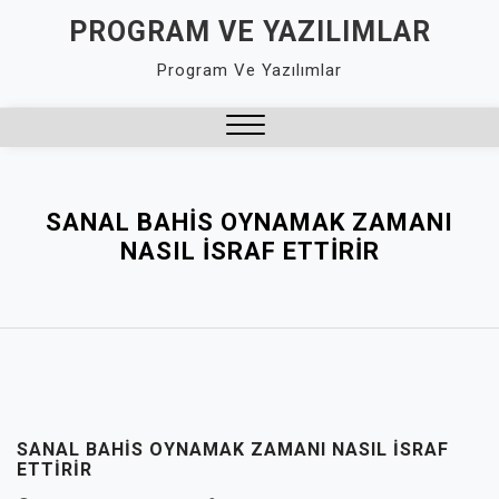
Skip
PROGRAM VE YAZILIMLAR
to
Program Ve Yazılımlar
content
Close
Menu
SANAL BAHIS OYNAMAK ZAMANI
NASIL İSRAF ETTIRIR
SANAL BAHIS OYNAMAK ZAMANI NASIL İSRAF
ETTIRIR