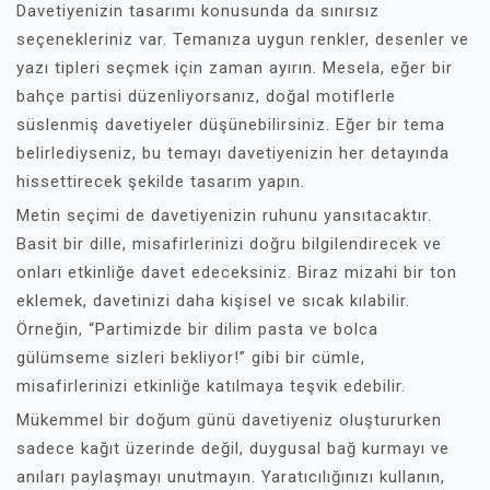
Davetiyenizin tasarımı konusunda da sınırsız
seçenekleriniz var. Temanıza uygun renkler, desenler ve
yazı tipleri seçmek için zaman ayırın. Mesela, eğer bir
bahçe partisi düzenliyorsanız, doğal motiflerle
süslenmiş davetiyeler düşünebilirsiniz. Eğer bir tema
belirlediyseniz, bu temayı davetiyenizin her detayında
hissettirecek şekilde tasarım yapın.
Metin seçimi de davetiyenizin ruhunu yansıtacaktır.
Basit bir dille, misafirlerinizi doğru bilgilendirecek ve
onları etkinliğe davet edeceksiniz. Biraz mizahi bir ton
eklemek, davetinizi daha kişisel ve sıcak kılabilir.
Örneğin, “Partimizde bir dilim pasta ve bolca
gülümseme sizleri bekliyor!” gibi bir cümle,
misafirlerinizi etkinliğe katılmaya teşvik edebilir.
Mükemmel bir doğum günü davetiyeniz oluştururken
sadece kağıt üzerinde değil, duygusal bağ kurmayı ve
anıları paylaşmayı unutmayın. Yaratıcılığınızı kullanın,