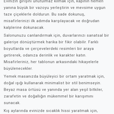
Evinizin girişini unutulmaz kılmak için, kapının hemen
yanına büyük bir vazoyu yerleştirin ve mevsime uygun
taze çiçeklerle doldurun. Bu sade dokunuş,
misafirlerinizi ilk adımda karşılayacak ve doğrudan
kalplerine dokunacak.
Salonunuzu canlandırmak için, duvarlarınızı sanatsal bir
galeriye dönüştürmek harika bir fikir olabilir. Farklı
boyutlarda ve çerçevelerdeki resimleri bir araya
getirerek, odanıza derinlik ve karakter katın.
Misafirleriniz, her tablonun arkasındaki hikayelerle
büyülenecekler.
Yemek masanızda büyüleyici bir ortam yaratmak için,
doğal ışığı kullanarak minimalist bir stil benimseyin.
Beyaz masa örtüsü ve yanında yer alan yeşil bitkiler,
zarafetin ve doğallığın mükemmel bir karışımını
sunacak.
Kış aylarında evinizde sıcaklık hissi yaratmak için,