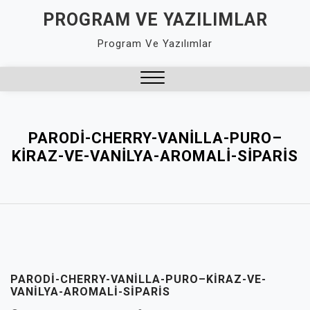
Skip
PROGRAM VE YAZILIMLAR
to
Program Ve Yazılımlar
content
Close
Menu
PARODI-CHERRY-VANILLA-PURO–
KIRAZ-VE-VANILYA-AROMALI-SIPARIS
PARODI-CHERRY-VANILLA-PURO–KIRAZ-VE-
VANILYA-AROMALI-SIPARIS