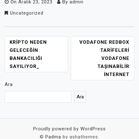
On
Aralık 23, 2023
By
admin
Uncategorized
YAZI
KRIPTO NEDEN
VODAFONE REDBOX
GEZINMESI
GELECEĞIN
TARIFELERI
BANKACILIĞI
VODAFONE
SAYILIYOR_
TAŞINABILIR
INTERNET
Ara
Ara
Proudly powered by WordPress
©
Padma
by ashathemes.