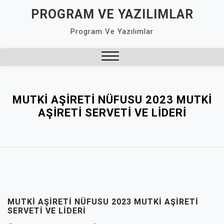
Skip
PROGRAM VE YAZILIMLAR
to
Program Ve Yazılımlar
content
Close
Menu
MUTKI AŞIRETI NÜFUSU 2023 MUTKI
AŞIRETI SERVETI VE LIDERI
MUTKI AŞIRETI NÜFUSU 2023 MUTKI AŞIRETI
SERVETI VE LIDERI