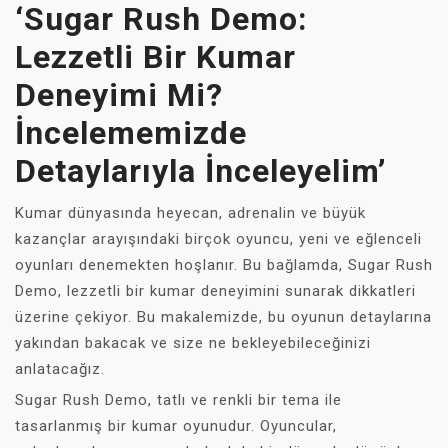
‘Sugar Rush Demo:
Lezzetli Bir Kumar
Deneyimi Mi?
İncelememizde
Detaylarıyla İnceleyelim’
Kumar dünyasında heyecan, adrenalin ve büyük
kazançlar arayışındaki birçok oyuncu, yeni ve eğlenceli
oyunları denemekten hoşlanır. Bu bağlamda, Sugar Rush
Demo, lezzetli bir kumar deneyimini sunarak dikkatleri
üzerine çekiyor. Bu makalemizde, bu oyunun detaylarına
yakından bakacak ve size ne bekleyebileceğinizi
anlatacağız.
Sugar Rush Demo, tatlı ve renkli bir tema ile
tasarlanmış bir kumar oyunudur. Oyuncular,