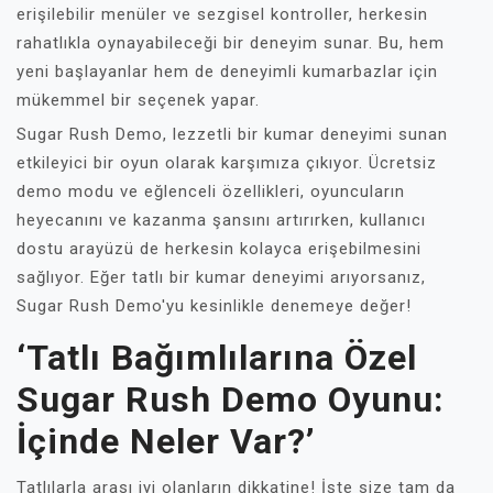
erişilebilir menüler ve sezgisel kontroller, herkesin
rahatlıkla oynayabileceği bir deneyim sunar. Bu, hem
yeni başlayanlar hem de deneyimli kumarbazlar için
mükemmel bir seçenek yapar.
Sugar Rush Demo, lezzetli bir kumar deneyimi sunan
etkileyici bir oyun olarak karşımıza çıkıyor. Ücretsiz
demo modu ve eğlenceli özellikleri, oyuncuların
heyecanını ve kazanma şansını artırırken, kullanıcı
dostu arayüzü de herkesin kolayca erişebilmesini
sağlıyor. Eğer tatlı bir kumar deneyimi arıyorsanız,
Sugar Rush Demo'yu kesinlikle denemeye değer!
‘Tatlı Bağımlılarına Özel
Sugar Rush Demo Oyunu:
İçinde Neler Var?’
Tatlılarla arası iyi olanların dikkatine! İşte size tam da