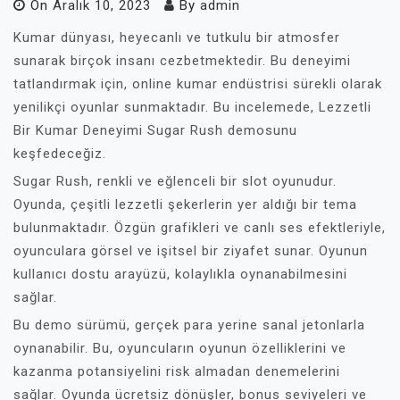
On
Aralık 10, 2023
By
admin
Kumar dünyası, heyecanlı ve tutkulu bir atmosfer
sunarak birçok insanı cezbetmektedir. Bu deneyimi
tatlandırmak için, online kumar endüstrisi sürekli olarak
yenilikçi oyunlar sunmaktadır. Bu incelemede, Lezzetli
Bir Kumar Deneyimi Sugar Rush demosunu
keşfedeceğiz.
Sugar Rush, renkli ve eğlenceli bir slot oyunudur.
Oyunda, çeşitli lezzetli şekerlerin yer aldığı bir tema
bulunmaktadır. Özgün grafikleri ve canlı ses efektleriyle,
oyunculara görsel ve işitsel bir ziyafet sunar. Oyunun
kullanıcı dostu arayüzü, kolaylıkla oynanabilmesini
sağlar.
Bu demo sürümü, gerçek para yerine sanal jetonlarla
oynanabilir. Bu, oyuncuların oyunun özelliklerini ve
kazanma potansiyelini risk almadan denemelerini
sağlar. Oyunda ücretsiz dönüşler, bonus seviyeleri ve