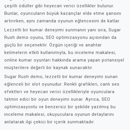
çeşitli ödüller gibi heyecan verici özellikler bulunur.
Bunlar, oyuncuların büyük kazançlar elde etme şansını
artırırken, aynı zamanda oyunun eğlencesini de katlar.
Lezzetli bir kumar deneyimi sunmanın yanı sıra, Sugar
Rush demo oyunu, SEO optimizasyonu açısından da
güçlü bir seçenektir. Özgün içeriği ve anahtar
kelimelerin etkili kullanımıyla, bu inceleme makalesi,
online kumar oyunları hakkında arama yapan potansiyel
müşterilere değerli bir kaynak sunacaktır.
Sugar Rush demo, lezzetli bir kumar deneyimi sunan
eğlenceli bir slot oyunudur. Renkli grafikleri, canlı ses
efektleri ve heyecan verici özellikleriyle oyunculara
tatmin edici bir oyun deneyimi sunar. Ayrıca, SEO
optimizasyonlu ve benzersiz bir şekilde yazılmış bu
inceleme makalesi, okuyuculara oyunun detaylarını
anlatarak ilgi çekici bir içerik sunmaktadır.