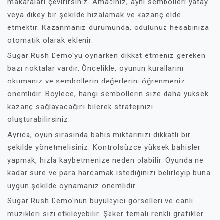
makaraları çevirirsiniz. Amacınız, aynı sembolleri yatay
veya dikey bir şekilde hizalamak ve kazanç elde
etmektir. Kazanmanız durumunda, ödülünüz hesabınıza
otomatik olarak eklenir.
Sugar Rush Demo'yu oynarken dikkat etmeniz gereken
bazı noktalar vardır. Öncelikle, oyunun kurallarını
okumanız ve sembollerin değerlerini öğrenmeniz
önemlidir. Böylece, hangi sembollerin size daha yüksek
kazanç sağlayacağını bilerek stratejinizi
oluşturabilirsiniz.
Ayrıca, oyun sırasında bahis miktarınızı dikkatli bir
şekilde yönetmelisiniz. Kontrolsüzce yüksek bahisler
yapmak, hızla kaybetmenize neden olabilir. Oyunda ne
kadar süre ve para harcamak istediğinizi belirleyip buna
uygun şekilde oynamanız önemlidir.
Sugar Rush Demo'nun büyüleyici görselleri ve canlı
müzikleri sizi etkileyebilir. Şeker temalı renkli grafikler