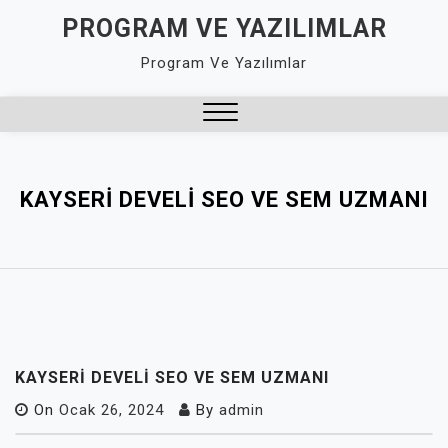
Skip
PROGRAM VE YAZILIMLAR
to
Program Ve Yazılımlar
content
Close
Menu
KAYSERI DEVELI SEO VE SEM UZMANI
KAYSERI DEVELI SEO VE SEM UZMANI
On
Ocak 26, 2024
By
admin