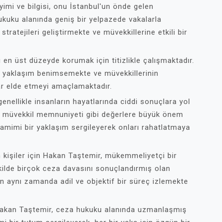
imi ve bilgisi, onu İstanbul'un önde gelen
hukuku alanında geniş bir yelpazede vakalarla
tratejileri geliştirmekte ve müvekkillerine etkili bir
ı en üst düzeyde korumak için titizlikle çalışmaktadır.
ir yaklaşım benimsemekte ve müvekkillerinin
lar elde etmeyi amaçlamaktadır.
enellikle insanların hayatlarında ciddi sonuçlara yol
k ve müvekkil memnuniyeti gibi değerlere büyük önem
samimi bir yaklaşım sergileyerek onları rahatlatmaya
 kişiler için Hakan Taştemir, mükemmeliyetçi bir
şekilde birçok ceza davasını sonuçlandırmış olan
en aynı zamanda adil ve objektif bir süreç izlemekte
 Hakan Taştemir, ceza hukuku alanında uzmanlaşmış