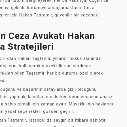
mi bir tutum sergileyerek, her bir vaka için özgün bir
 en iyi şekilde korumayı amaçlamaktadır. Ceza
işiler için Hakan Taştemir, güvenilir bir seçenek
en Ceza Avukatı Hakan
 Stratejileri
iri olan Hakan Taştemir, yıllardır hukuk alanında
tejilerini kullanarak müvekkillerine yardımcı
lukları bilen Taştemir, her bir duruma özel olarak
adır.
lduğunu ve başarının detaylarda gizli olduğunu
 işlem yapmak, kanıtları incelerken derinlemesine analiz
a sahip olmak için zaman ayırır. Müvekkilinin haklarını
m yasal seçenekleri gözden geçirir.
an Taştemir, İstanbul'da saygın bir itibara sahiptir.