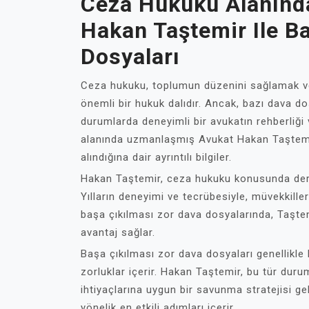
Ceza Hukuku Alanınd
Hakan Taştemir Ile B
Dosyaları
Ceza hukuku, toplumun düzenini sağlamak ve
önemli bir hukuk dalıdır. Ancak, bazı dava do
durumlarda deneyimli bir avukatın rehberliği
alanında uzmanlaşmış Avukat Hakan Taştemir 
alındığına dair ayrıntılı bilgiler.
Hakan Taştemir, ceza hukuku konusunda derinl
Yılların deneyimi ve tecrübesiyle, müvekkiller
başa çıkılması zor dava dosyalarında, Taştem
avantaj sağlar.
Başa çıkılması zor dava dosyaları genellikle k
zorluklar içerir. Hakan Taştemir, bu tür durum
ihtiyaçlarına uygun bir savunma stratejisi gel
yönelik en etkili adımları içerir.