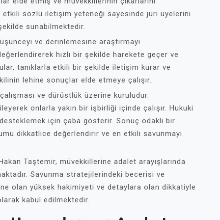
çlar elde etmiş ve müvekkillerinin çıkarlarını
tkili sözlü iletişim yeteneği sayesinde jüri üyelerini
şekilde sunabilmektedir.
düşünceyi ve derinlemesine araştırmayı
değerlendirerek hızlı bir şekilde harekete geçer ve
ar, tanıklarla etkili bir şekilde iletişim kurar ve
ilinin lehine sonuçlar elde etmeye çalışır.
 çalışması ve dürüstlük üzerine kuruludur.
yerek onlarla yakın bir işbirliği içinde çalışır. Hukuki
desteklemek için çaba gösterir. Sonuç odaklı bir
mu dikkatlice değerlendirir ve en etkili savunmayı
Hakan Taştemir, müvekkillerine adalet arayışlarında
aktadır. Savunma stratejilerindeki becerisi ve
ine olan yüksek hakimiyeti ve detaylara olan dikkatiyle
olarak kabul edilmektedir.