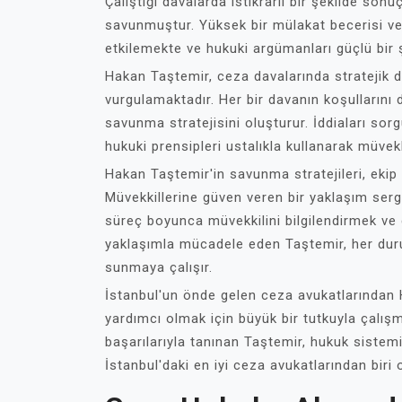
Çalıştığı davalarda istikrarlı bir şekilde sonu
savunmuştur. Yüksek bir mülakat becerisi ve e
etkilemekte ve hukuki argümanları güçlü bir 
Hakan Taştemir, ceza davalarında stratejik 
vurgulamaktadır. Her bir davanın koşullarını 
savunma stratejisini oluşturur. İddiaları sorgul
hukuki prensipleri ustalıkla kullanarak müvekk
Hakan Taştemir'in savunma stratejileri, ekip
Müvekkillerine güven veren bir yaklaşım sergile
süreç boyunca müvekkilini bilgilendirmek ve 
yaklaşımla mücadele eden Taştemir, her duru
sunmaya çalışır.
İstanbul'un önde gelen ceza avukatlarından 
yardımcı olmak için büyük bir tutkuyla çalışm
başarılarıyla tanınan Taştemir, hukuk sistem
İstanbul'daki en iyi ceza avukatlarından biri 