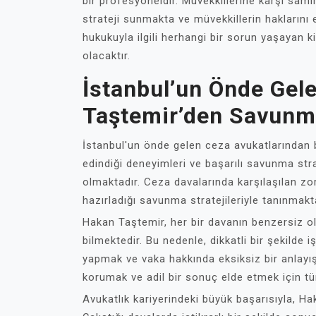
bir profesyoneldir. Müvekkillerine karşı sami
strateji sunmakta ve müvekkillerin haklarını
hukukuyla ilgili herhangi bir sorun yaşayan k
olacaktır.
İstanbul’un Önde Gel
Taştemir’den Savunma
İstanbul'un önde gelen ceza avukatlarından b
edindiği deneyimleri ve başarılı savunma stra
olmaktadır. Ceza davalarında karşılaşılan zor
hazırladığı savunma stratejileriyle tanınmakt
Hakan Taştemir, her bir davanın benzersiz o
bilmektedir. Bu nedenle, dikkatli bir şekilde
yapmak ve vaka hakkında eksiksiz bir anlayış
korumak ve adil bir sonuç elde etmek için tü
Avukatlık kariyerindeki büyük başarısıyla, Hak