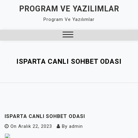
Skip
PROGRAM VE YAZILIMLAR
to
Program Ve Yazılımlar
content
Close
Menu
ISPARTA CANLI SOHBET ODASI
ISPARTA CANLI SOHBET ODASI
On
Aralık 22, 2023
By
admin