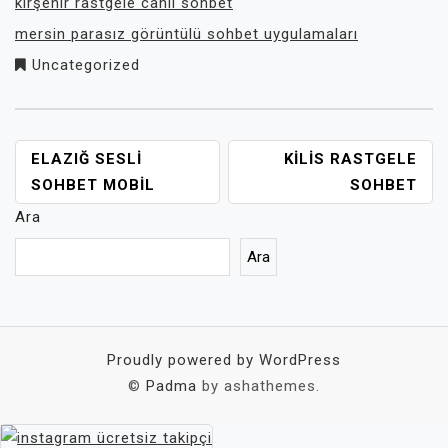
kırşehir rastgele canlı sohbet
mersin parasız görüntülü sohbet uygulamaları
Uncategorized
YAZI
ELAZIĞ SESLI
KILIS RASTGELE
GEZINMESI
SOHBET MOBIL
SOHBET
Ara
Ara
Proudly powered by WordPress
©
Padma
by ashathemes.