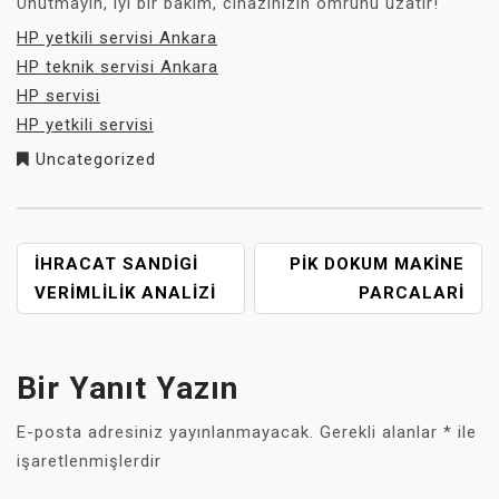
Unutmayın, iyi bir bakım, cihazınızın ömrünü uzatır!
HP yetkili servisi Ankara
HP teknik servisi Ankara
HP servisi
HP yetkili servisi
Uncategorized
YAZI
İHRACAT SANDIGI
PIK DOKUM MAKINE
GEZINMESI
VERIMLILIK ANALIZI
PARCALARI
Bir Yanıt Yazın
E-posta adresiniz yayınlanmayacak.
Gerekli alanlar
*
ile
işaretlenmişlerdir