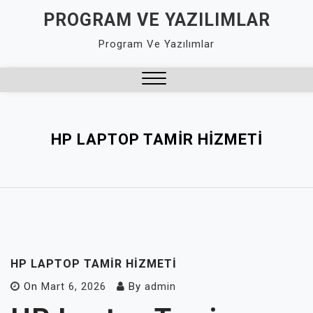
Skip
PROGRAM VE YAZILIMLAR
to
Program Ve Yazılımlar
content
Close
Menu
HP LAPTOP TAMIR HIZMETI
HP LAPTOP TAMIR HIZMETI
On
Mart 6, 2026
By
admin