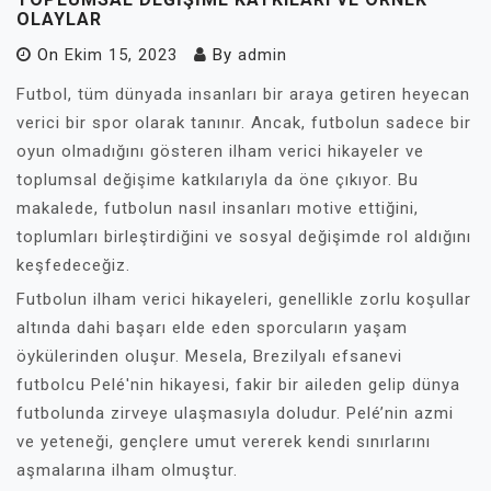
OLAYLAR
On
Ekim 15, 2023
By
admin
Futbol, tüm dünyada insanları bir araya getiren heyecan
verici bir spor olarak tanınır. Ancak, futbolun sadece bir
oyun olmadığını gösteren ilham verici hikayeler ve
toplumsal değişime katkılarıyla da öne çıkıyor. Bu
makalede, futbolun nasıl insanları motive ettiğini,
toplumları birleştirdiğini ve sosyal değişimde rol aldığını
keşfedeceğiz.
Futbolun ilham verici hikayeleri, genellikle zorlu koşullar
altında dahi başarı elde eden sporcuların yaşam
öykülerinden oluşur. Mesela, Brezilyalı efsanevi
futbolcu Pelé'nin hikayesi, fakir bir aileden gelip dünya
futbolunda zirveye ulaşmasıyla doludur. Pelé’nin azmi
ve yeteneği, gençlere umut vererek kendi sınırlarını
aşmalarına ilham olmuştur.