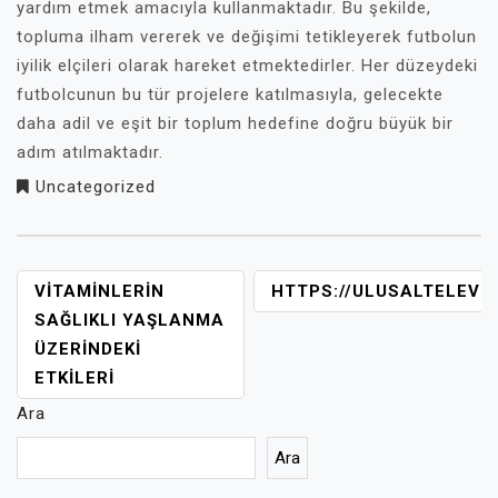
yardım etmek amacıyla kullanmaktadır. Bu şekilde,
topluma ilham vererek ve değişimi tetikleyerek futbolun
iyilik elçileri olarak hareket etmektedirler. Her düzeydeki
futbolcunun bu tür projelere katılmasıyla, gelecekte
daha adil ve eşit bir toplum hedefine doğru büyük bir
adım atılmaktadır.
Uncategorized
YAZI
VITAMINLERIN
HTTPS://ULUSALTELEVI
GEZINMESI
SAĞLIKLI YAŞLANMA
ÜZERINDEKI
ETKILERI
Ara
Ara