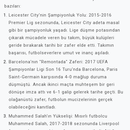
bazıları:
Leicester City'nin Şampiyonluk Yolu: 2015-2016
Premier Lig sezonunda, Leicester City adeta masal
gibi bir şampiyonluk yaşadı. Lige düşme potasından
çıkarak mücadele veren bu takım, büyük kulüpleri
geride bırakarak tarihi bir zafer elde etti. Takımın
başarısı, futbolseverlere umut ve inanç aşıladı.
Barcelona'nın "Remontada" Zaferi: 2017 UEFA
Şampiyonlar Ligi Son 16 Turu'nda Barcelona, Paris
Saint-Germain karşısında 4-0 mağlup duruma
düşmüştü. Ancak ikinci maçta muhteşem bir geri
dönüşe imza attı ve 6-1 galip gelerek tarihe geçti. Bu
olağanüstü zafer, futbolun mucizelerinin gerçek
olabileceğini kanıtladı.
Muhammed Salah'ın Yükselişi: Mısırlı futbolcu
Muhammed Salah, 2017-2018 sezonunda Liverpool