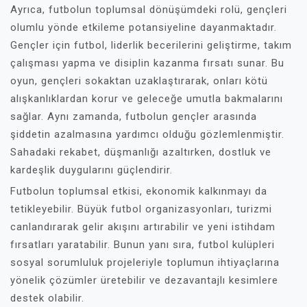
Ayrıca, futbolun toplumsal dönüşümdeki rolü, gençleri
olumlu yönde etkileme potansiyeline dayanmaktadır.
Gençler için futbol, liderlik becerilerini geliştirme, takım
çalışması yapma ve disiplin kazanma fırsatı sunar. Bu
oyun, gençleri sokaktan uzaklaştırarak, onları kötü
alışkanlıklardan korur ve geleceğe umutla bakmalarını
sağlar. Aynı zamanda, futbolun gençler arasında
şiddetin azalmasına yardımcı olduğu gözlemlenmiştir.
Sahadaki rekabet, düşmanlığı azaltırken, dostluk ve
kardeşlik duygularını güçlendirir.
Futbolun toplumsal etkisi, ekonomik kalkınmayı da
tetikleyebilir. Büyük futbol organizasyonları, turizmi
canlandırarak gelir akışını artırabilir ve yeni istihdam
fırsatları yaratabilir. Bunun yanı sıra, futbol kulüpleri
sosyal sorumluluk projeleriyle toplumun ihtiyaçlarına
yönelik çözümler üretebilir ve dezavantajlı kesimlere
destek olabilir.