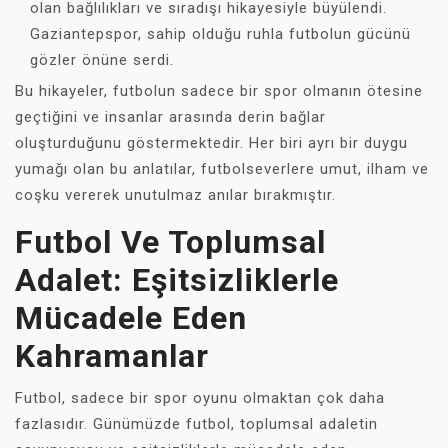
olan bağlılıkları ve sıradışı hikayesiyle büyülendi.
Gaziantepspor, sahip olduğu ruhla futbolun gücünü
gözler önüne serdi.
Bu hikayeler, futbolun sadece bir spor olmanın ötesine
geçtiğini ve insanlar arasında derin bağlar
oluşturduğunu göstermektedir. Her biri ayrı bir duygu
yumağı olan bu anlatılar, futbolseverlere umut, ilham ve
coşku vererek unutulmaz anılar bırakmıştır.
Futbol Ve Toplumsal
Adalet: Eşitsizliklerle
Mücadele Eden
Kahramanlar
Futbol, sadece bir spor oyunu olmaktan çok daha
fazlasıdır. Günümüzde futbol, toplumsal adaletin