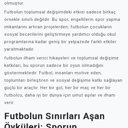
olmuştur.
Futbolun toplumsal değişimdeki etkisi sadece birkaç
örnekle sınırlı değildir. Bu spor, engellilerin spor yapma
imkanlarını artıran projelerden, futbolun çocukların
sosyal becerilerini geliştirmeye yardımcı olduğu okul
programlarına kadar geniş bir yelpazede farklı etkiler
yaratmaktadır.
futbolun ilham verici hikayeleri ve toplumsal değişime
katkıları, bu sporun sadece bir oyun olmadığını
göstermektedir. Futbol, insanları motive eden,
toplumları birleştiren ve sosyal değişime katkı sağlayan
güçlü bir araçtır. Her bir gol, her bir maç ve her bir
futbolcu, daha iyi bir dünya için umut aşılar ve ilham
verir.
Futbolun Sınırları Aşan
Öyküleri: Sporun