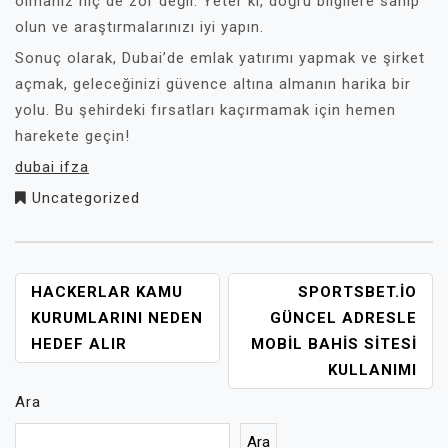
olmanız hiç de zor değil. Yeter ki, doğru bilgilere sahip
olun ve araştırmalarınızı iyi yapın.
Sonuç olarak, Dubai’de emlak yatırımı yapmak ve şirket
açmak, geleceğinizi güvence altına almanın harika bir
yolu. Bu şehirdeki fırsatları kaçırmamak için hemen
harekete geçin!
dubai ifza
Uncategorized
YAZI
HACKERLAR KAMU
SPORTSBET.IO
GEZINMESI
KURUMLARINI NEDEN
GÜNCEL ADRESLE
HEDEF ALIR
MOBIL BAHIS SITESI
KULLANIMI
Ara
Ara