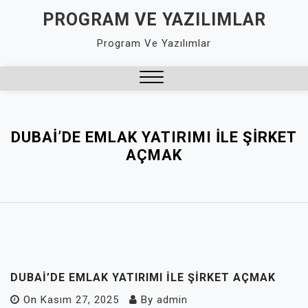
Skip
PROGRAM VE YAZILIMLAR
to
Program Ve Yazılımlar
content
Close
Menu
DUBAI’DE EMLAK YATIRIMI ILE ŞIRKET
AÇMAK
DUBAI’DE EMLAK YATIRIMI ILE ŞIRKET AÇMAK
On
Kasım 27, 2025
By
admin