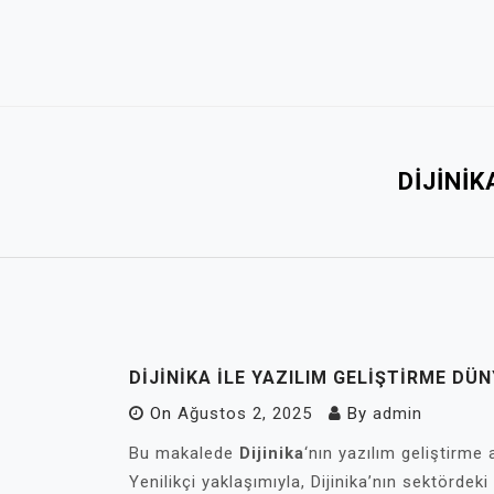
Skip
to
content
DIJINI
DIJINIKA İLE YAZILIM GELIŞTIRME DÜ
On
Ağustos 2, 2025
By
admin
Bu makalede
Dijinika
‘nın yazılım geliştirme 
Yenilikçi yaklaşımıyla, Dijinika’nın sektördeki