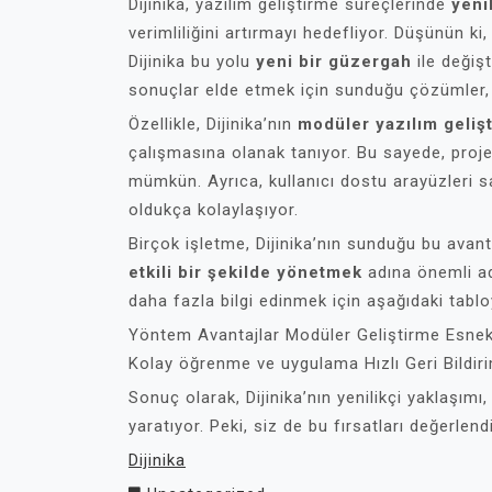
Dijinika, yazılım geliştirme süreçlerinde
yeni
verimliliğini artırmayı hedefliyor. Düşünün k
Dijinika bu yolu
yeni bir güzergah
ile değişt
sonuçlar elde etmek için sunduğu çözümler, 
Özellikle, Dijinika’nın
modüler yazılım geliş
çalışmasına olanak tanıyor. Bu sayede, proje
mümkün. Ayrıca, kullanıcı dostu arayüzleri s
oldukça kolaylaşıyor.
Birçok işletme, Dijinika’nın sunduğu bu avant
etkili bir şekilde yönetmek
adına önemli adım
daha fazla bilgi edinmek için aşağıdaki tablo
Yöntem Avantajlar Modüler Geliştirme Esnekl
Kolay öğrenme ve uygulama Hızlı Geri Bildir
Sonuç olarak, Dijinika’nın yenilikçi yaklaşım
yaratıyor. Peki, siz de bu fırsatları değerlen
Dijinika