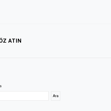
ÖZ ATIN
a
Ara