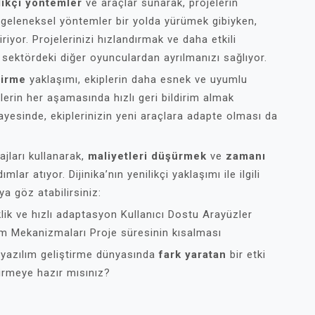
likçi yöntemler
ve araçlar sunarak, projelerin
i, geleneksel yöntemler bir yolda yürümek gibiyken,
iriyor. Projelerinizi hızlandırmak ve daha etkili
sektördeki diğer oyunculardan ayrılmanızı sağlıyor.
tirme
yaklaşımı, ekiplerin daha esnek ve uyumlu
lerin her aşamasında hızlı geri bildirim almak
ayesinde, ekiplerinizin yeni araçlara adapte olması da
ajları kullanarak,
maliyetleri düşürmek
ve
zamanı
lar atıyor. Dijinika’nın yenilikçi yaklaşımı ile ilgili
ya göz atabilirsiniz:
ik ve hızlı adaptasyon Kullanıcı Dostu Arayüzler
im Mekanizmaları Proje süresinin kısalması
ı, yazılım geliştirme dünyasında
fark yaratan
bir etki
dirmeye hazır mısınız?