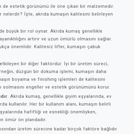
em de estetik görünümü ile öne çıkan bir malzemedir.
r nelerdir? İşte, akrida kumaşın kalitesini belirleyen
de büyük bir rol oynar. Akrida kumaş genellikle
dayanıklılığını artırır ve uzun ömürlü olmasını sağlar.
kça önemlidir. Kalitesiz lifler, kumaşın çabuk
tkileyen bir diğer faktördür. İyi bir üretim süreci,
 Örneğin, düzgün bir dokuma işlemi, kumaşın daha
aşın boyama ve finishing işlemleri de kalitesini
inin solmasını engeller ve estetik görünümünü korur.
ıdır
. Akrida kumaş, genellikle giyim eşyalarında, ev
a kullanılır. Her bir kullanım alanı, kumaşın belirli
eşyalarında hafifliği ve esnekliği önemliyken,
un ömür ön plandadır.
pısından üretim sürecine kadar birçok faktöre bağlıdır.